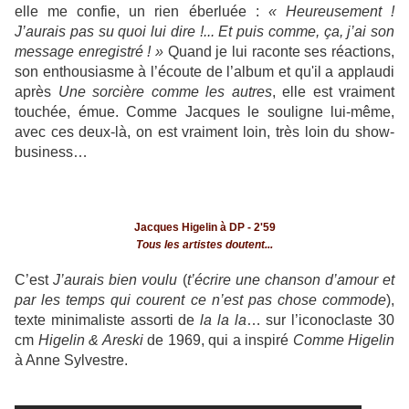
elle me confie, un rien éberluée :
« Heureusement !
J’aurais pas su quoi lui dire !... Et puis comme, ça, j’ai son
message enregistré ! »
Quand je lui raconte ses réactions,
son enthousiasme à l’écoute de l’album et qu'il a applaudi
après
Une sorcière comme les autres
, elle est vraiment
touchée, émue. Comme Jacques le souligne lui-même,
avec ces deux-là, on est vraiment loin, très loin du show-
business…
Jacques Higelin à DP - 2'59
Tous les artistes doutent...
C’est
J’aurais bien voulu
(
t’écrire une chanson d’amour et
par les temps qui courent ce n’est pas chose commode
),
texte minimaliste assorti de
la la la
… sur l’iconoclaste 30
cm
Higelin & Areski
de 1969, qui a inspiré
Comme Higelin
à Anne Sylvestre.