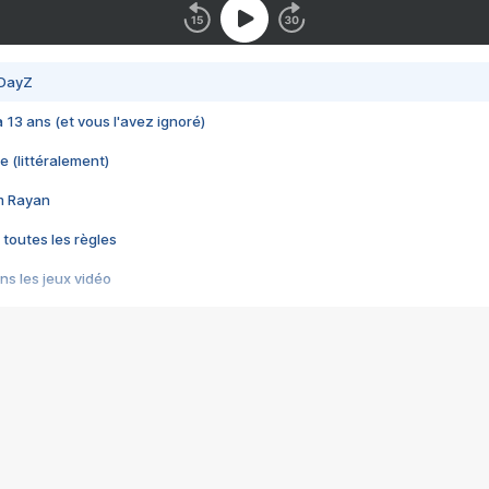
 DayZ
 a 13 ans (et vous l'avez ignoré)
e (littéralement)
im Rayan
 toutes les règles
s les jeux vidéo
us choquant de Rockstar ? - Le scandale BULLY
e plus moche de Steam
du RÊVE tourne au CAUCHEMAR
pendant 8 heures
it… à tort