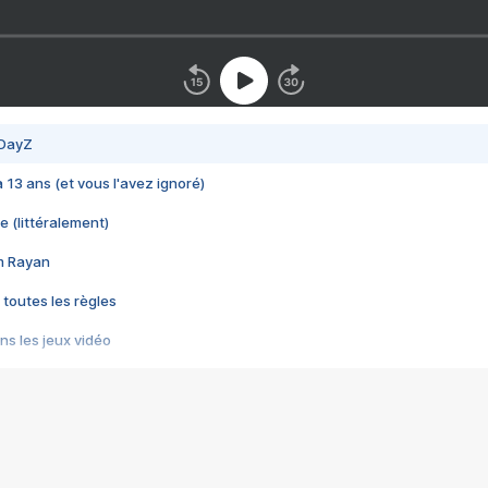
 DayZ
 a 13 ans (et vous l'avez ignoré)
e (littéralement)
im Rayan
 toutes les règles
s les jeux vidéo
us choquant de Rockstar ? - Le scandale BULLY
e plus moche de Steam
du RÊVE tourne au CAUCHEMAR