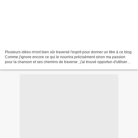
Plusieurs idées m'ont bien sûr traversé l'esprit pour donner un titre à ce blog.
Comme j'ignore encore ce qui le nourrira précisément sinon ma passion
pour la chanson et ses chemins de traverse , j'ai trouvé opportun d'utiliser
celui d'un article que...