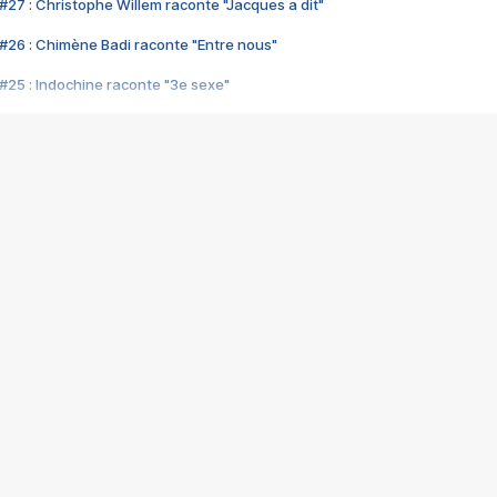
#27 : Christophe Willem raconte "Jacques a dit"
#26 : Chimène Badi raconte "Entre nous"
#25 : Indochine raconte "3e sexe"
#24 : Zaho raconte "C'est chelou"
#23 : Patrick Bruel raconte "Au café des délices"
#22 : Kyo raconte "Le chemin"
#21 : Nolwenn Leroy raconte "Cassé"
#20 : Patrick Hernandez raconte "Born to be alive"
#19 : Lorie raconte "Près de moi"
#18 : Michael Jones raconte "A nos actes manqués" (avec Jean-Jacque
#17 : Khaled raconte "Aïcha"
#16 : Corneille raconte "Parce qu'on vient de loin"
#15 : Indochine raconte "L'aventurier"