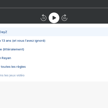
 DayZ
 a 13 ans (et vous l'avez ignoré)
e (littéralement)
im Rayan
 toutes les règles
s les jeux vidéo
us choquant de Rockstar ? - Le scandale BULLY
e plus moche de Steam
du RÊVE tourne au CAUCHEMAR