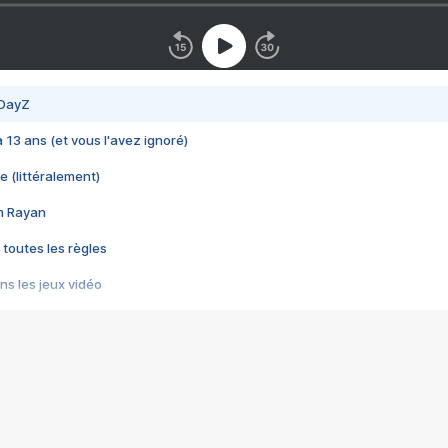
 DayZ
 a 13 ans (et vous l'avez ignoré)
e (littéralement)
im Rayan
 toutes les règles
s les jeux vidéo
us choquant de Rockstar ? - Le scandale BULLY
e plus moche de Steam
du RÊVE tourne au CAUCHEMAR
pendant 8 heures