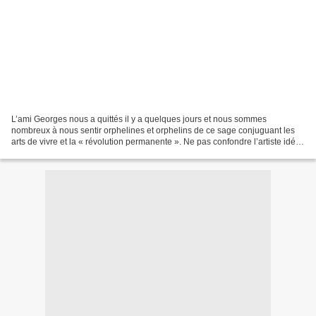
L’ami Georges nous a quittés il y a quelques jours et nous sommes
nombreux à nous sentir orphelines et orphelins de ce sage conjuguant les
arts de vivre et la « révolution permanente ». Ne pas confondre l’artiste idée
de paresse et la fainéantise ordinaire...