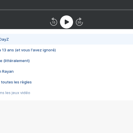
 DayZ
 a 13 ans (et vous l'avez ignoré)
e (littéralement)
im Rayan
 toutes les règles
s les jeux vidéo
us choquant de Rockstar ? - Le scandale BULLY
e plus moche de Steam
du RÊVE tourne au CAUCHEMAR