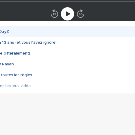
 DayZ
 a 13 ans (et vous l'avez ignoré)
e (littéralement)
im Rayan
 toutes les règles
s les jeux vidéo
us choquant de Rockstar ? - Le scandale BULLY
e plus moche de Steam
du RÊVE tourne au CAUCHEMAR
pendant 8 heures