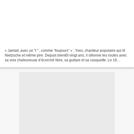
« Jamait, avec un “t ” , comme “toujours” » ; Yves, chanteur populaire qui lit
Nietzsche et même pire. Depuis bientôt vingt ans, il sillonne les routes avec
sa voix chaleureuse d’écorché libre, sa guitare et sa casquette. Le 16
octobre 2015, il a sorti...