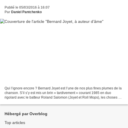
Publié le 05/03/2016 à 16:07
Par
Daniel Pantchenko
Qui l’ignore encore ? Bernard Joyet est l’une de nos plus fines plumes de la
chanson. S’il s’y est mis un brin « tardivement » courant 1985 en duo
rigolard avec le batteur Roland Salomon (Joyet et Roll Mops), les choses «
sérieuses » ont commencé en solo...
Hébergé par Overblog
Top articles