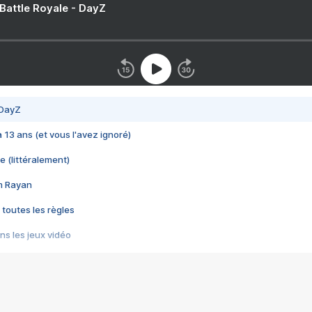
 Battle Royale - DayZ
 DayZ
 a 13 ans (et vous l'avez ignoré)
e (littéralement)
im Rayan
 toutes les règles
s les jeux vidéo
us choquant de Rockstar ? - Le scandale BULLY
e plus moche de Steam
du RÊVE tourne au CAUCHEMAR