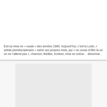
Exit sa mise en « ouate » des années 1980. Aujourd’hui, c’est la Loeb, «
artiste pluridisciplinaire » selon ses propres mots, qui « ne cesse d’être là où
on ne l’attend pas », chanson, théâtre, écriture, mise en scène… désormais
en égérie – donc pas triste...