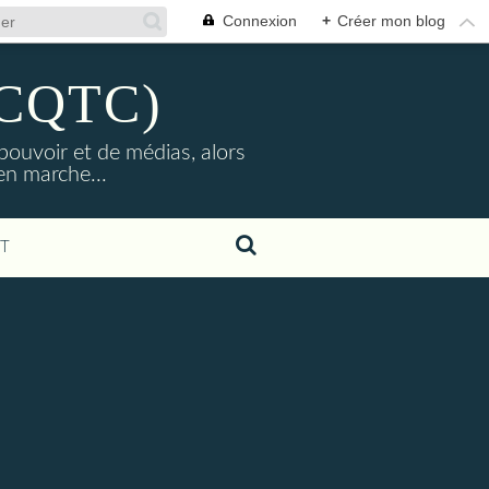
Connexion
+
Créer mon blog
 (CQTC)
ouvoir et de médias, alors
en marche...
T