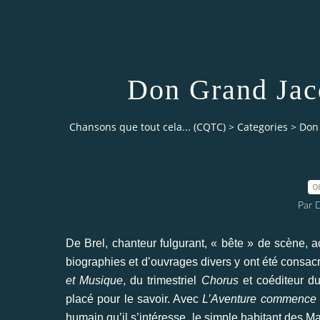
Don Grand Jac
Chansons que tout cela... (CQTC)
>
Categories
>
Don
0
Par 
De Brel, chanteur fulgurant, « bête » de scène, ac
biographies et d’ouvrages divers y ont été consac
et Musique
, du trimestriel
Chorus
et coéditeur du
placé pour le savoir. Avec
L’Aventure commence à
humain qu’il s’intéresse, le simple habitant des M