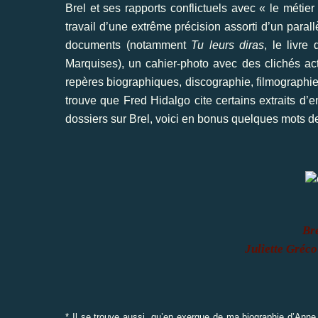
Brel et ses rapports conflictuels avec « le métier
travail d’une extrême précision assorti d’un para
documents (notamment
Tu leurs diras
, le livr
Marquises), un cahier-photo avec des clichés ac
repères biographiques, discographie, filmographie
trouve que Fred Hidalgo cite certains extraits d’e
dossiers sur Brel, voici en bonus quelques mots de
Br
Juliette Gréco
* Il se trouve aussi, qu’en exergue de ma biographie d’Anne