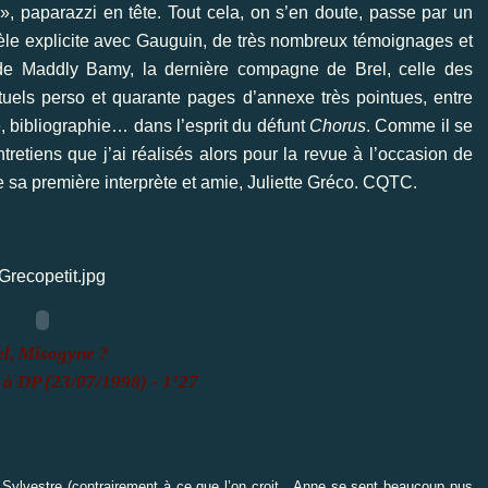
 », paparazzi en tête. Tout cela, on s’en doute, passe par un
llèle explicite avec Gauguin, de très nombreux témoignages et
e de Maddly Bamy, la dernière compagne de Brel, celle des
tuels perso et quarante pages d’annexe très pointues, entre
, bibliographie… dans l’esprit du défunt
Chorus
. Comme il se
ntretiens que j’ai réalisés alors pour la revue à l’occasion de
 sa première interprète et amie, Juliette Gréco. CQTC.
el, Misogyne ?
 à DP (23/07/1998) - 1’27
 Sylvestre (contrairement à ce que l’on croit, Anne se sent beaucoup pus