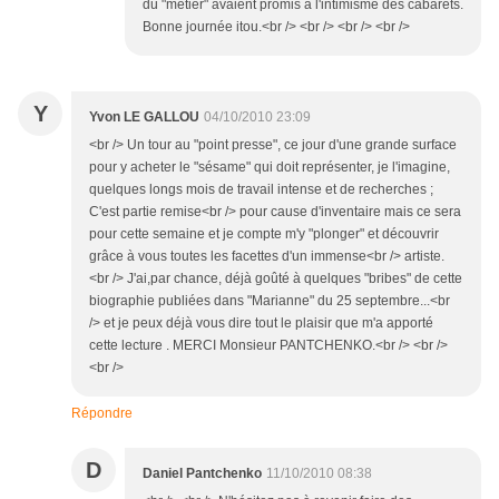
du "métier" avaient promis à l'intimisme des cabarets.
Bonne journée itou.<br /> <br /> <br /> <br />
Y
Yvon LE GALLOU
04/10/2010 23:09
<br /> Un tour au "point presse", ce jour d'une grande surface
pour y acheter le "sésame" qui doit représenter, je l'imagine,
quelques longs mois de travail intense et de recherches ;
C'est partie remise<br /> pour cause d'inventaire mais ce sera
pour cette semaine et je compte m'y "plonger" et découvrir
grâce à vous toutes les facettes d'un immense<br /> artiste.
<br /> J'ai,par chance, déjà goûté à quelques "bribes" de cette
biographie publiées dans "Marianne" du 25 septembre...<br
/> et je peux déjà vous dire tout le plaisir que m'a apporté
cette lecture . MERCI Monsieur PANTCHENKO.<br /> <br />
<br />
Répondre
D
Daniel Pantchenko
11/10/2010 08:38