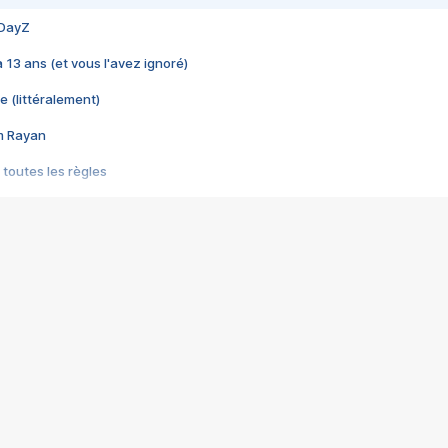
 DayZ
 a 13 ans (et vous l'avez ignoré)
e (littéralement)
im Rayan
 toutes les règles
s les jeux vidéo
us choquant de Rockstar ? - Le scandale BULLY
e plus moche de Steam
du RÊVE tourne au CAUCHEMAR
pendant 8 heures
it… à tort
umiliés par un jeu vidéo