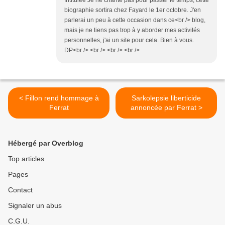
Intitulée Je ne chante pas pour passer le temps, cette
biographie sortira chez Fayard le 1er octobre. J'en
parlerai un peu à cette occasion dans ce<br /> blog,
mais je ne tiens pas trop à y aborder mes activités
personnelles, j'ai un site pour cela. Bien à vous.
DP<br /> <br /> <br /> <br />
< Fillon rend hommage à
Sarkolepsie liberticide
Ferrat
annoncée par Ferrat >
Hébergé par Overblog
Top articles
Pages
Contact
Signaler un abus
C.G.U.