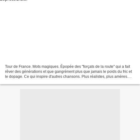
Tour de France. Mots magiques. Épopée des "forçats de la route" qui a fait
rêver des générations et que gangrènent plus que jamais le poids du fric et
le dopage. Ce qui inspire d'autres chansons. Plus réalistes, plus amères.
Finis le temps naïf où un...