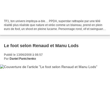
TF1, ton univers impitoya-a-ble… PPDA, superstar rattrapée par une télé
réalité plus réaliste que nature et virée comme un blaireau, prend en plein
euro de foot, un shoot en pleine lucarne. Personnage rond, vif et swinguant,
cousin d'un Brassens et d'un...
Le foot selon Renaud et Manu Lods
Publié le 13/06/2008 à 08:57
Par
Daniel Pantchenko