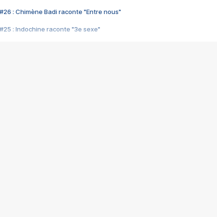
#26 : Chimène Badi raconte "Entre nous"
#25 : Indochine raconte "3e sexe"
#24 : Zaho raconte "C'est chelou"
#23 : Patrick Bruel raconte "Au café des délices"
#22 : Kyo raconte "Le chemin"
#21 : Nolwenn Leroy raconte "Cassé"
#20 : Patrick Hernandez raconte "Born to be alive"
#19 : Lorie raconte "Près de moi"
#18 : Michael Jones raconte "A nos actes manqués" (avec Jean-Jacque
#17 : Khaled raconte "Aïcha"
#16 : Corneille raconte "Parce qu'on vient de loin"
#15 : Indochine raconte "L'aventurier"