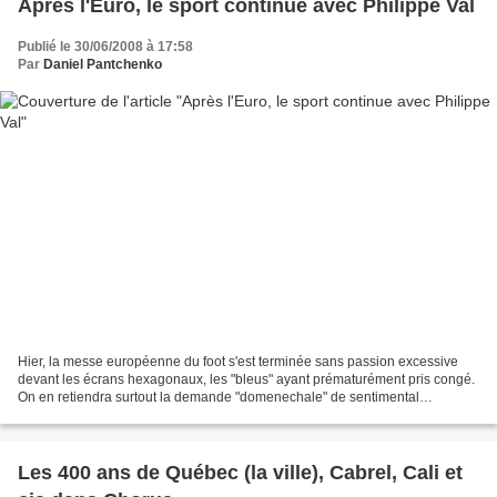
Après l'Euro, le sport continue avec Philippe Val
Publié le 30/06/2008 à 17:58
Par
Daniel Pantchenko
Hier, la messe européenne du foot s'est terminée sans passion excessive
devant les écrans hexagonaux, les "bleus" ayant prématurément pris congé.
On en retiendra surtout la demande "domenechale" de sentimental
Raymond, que la fibre libidino-sportive de...
Les 400 ans de Québec (la ville), Cabrel, Cali et