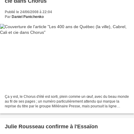
cie dans Chorus
Publié le 24/06/2008 à 22:04
Par
Daniel Pantchenko
Ça y est, le Chorus d'été est sorti, plein comme un œuf, avec du beau monde
au fil de ses pages ; un numéro particulièrement attendu qui marque la
reprise du titre par le groupe Millénaire Presse, mais poursuit la ligne
éditoriale développée depuis seize...
Julie Rousseau confirme à l'Essaïon