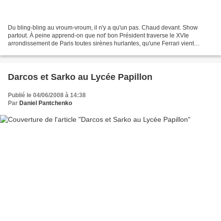
Du bling-bling au vroum-vroum, il n'y a qu'un pas. Chaud devant. Show
partout. À peine apprend-on que not' bon Président traverse le XVIe
arrondissement de Paris toutes sirènes hurlantes, qu'une Ferrari vient
combler ses souhaits au 20 heures de TF1....
Darcos et Sarko au Lycée Papillon
Publié le 04/06/2008 à 14:38
Par
Daniel Pantchenko