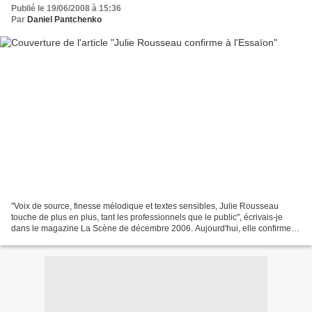
Publié le 19/06/2008 à 15:36
Par
Daniel Pantchenko
"Voix de source, finesse mélodique et textes sensibles, Julie Rousseau
touche de plus en plus, tant les professionnels que le public", écrivais-je
dans le magazine La Scène de décembre 2006. Aujourd'hui, elle confirme
avec force et j'ai moi-même franchi...